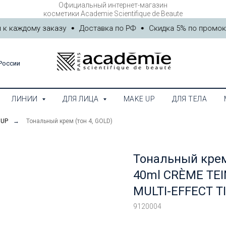
Официальный интернет-магазин
АЛОГ
ЛИНИИ
ДЛЯ ЛИЦА
MAKE UP
ДЛЯ ТЕЛА
M
косметики Academie Scientifique de Beaute
 каждому заказу
Доставка по РФ
Скидка 5% по промокод
России
ЛИНИИ
ДЛЯ ЛИЦА
MAKE UP
ДЛЯ ТЕЛА
 UP
→
Тональный крем (тон 4, GOLD)
Тональный крем
40ml CRÈME TEI
MULTI-EFFECT 
9120004